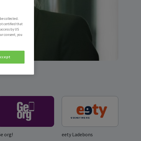
be collected.
t certified that
o access by US
our consent, you
Accept
e org!
eety Ladebons