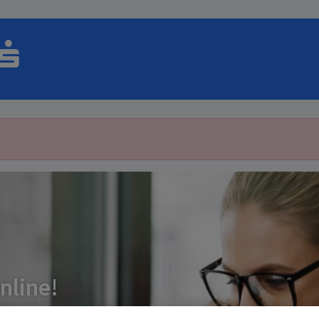
ben online kaufen!
nline!