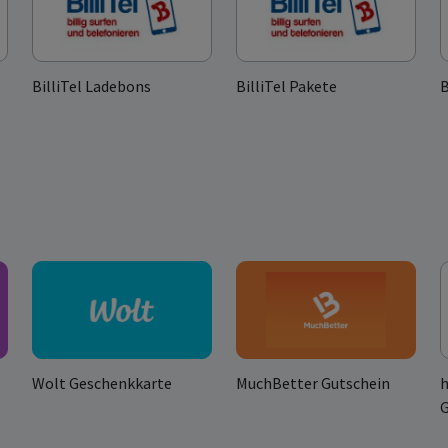
BilliTel Ladebons
BilliTel Pakete
B
Wolt Geschenkkarte
MuchBetter Gutschein
G