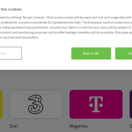
 the cookies
sent by clicking “Accept Cookies”, third-party cookies will be used and visit and usage data will 
ransferred to a country outside the EU (sometimes the USA). The European Court of Justice has no
 adequate level of data protection. In particular, there is a risk that your data will be subject t
r control and monitoring purposes and no effective legal remedies will be available. If you give y
at any time with future effect.
oses
Reject All
I 
Drei
Magenta
G