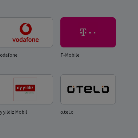
Vodafone
T-Mobile
y yildiz Mobil
o.tel.o