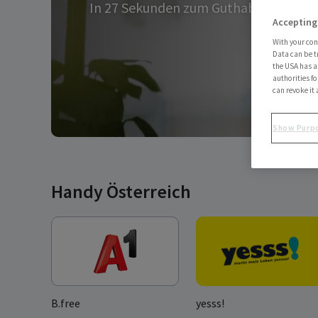
In 27 Sekunden zum Guthaben.
Accepting
With your con
Data can be t
the USA has an
authorities fo
can revoke it 
Show Purp
Handy Österreich
B.free
yesss!